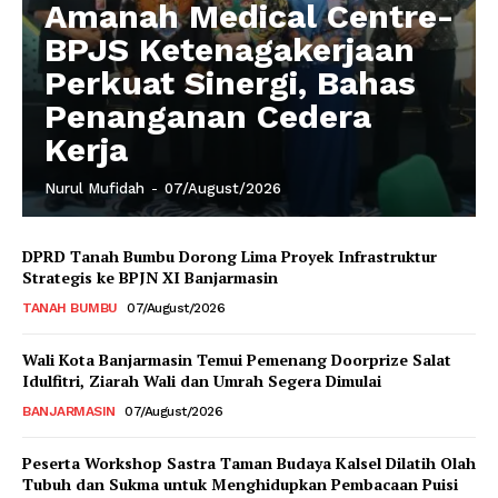
Amanah Medical Centre-
BPJS Ketenagakerjaan
Perkuat Sinergi, Bahas
Penanganan Cedera
Kerja
Nurul Mufidah
-
07/August/2026
DPRD Tanah Bumbu Dorong Lima Proyek Infrastruktur
Strategis ke BPJN XI Banjarmasin
TANAH BUMBU
07/August/2026
Wali Kota Banjarmasin Temui Pemenang Doorprize Salat
Idulfitri, Ziarah Wali dan Umrah Segera Dimulai
BANJARMASIN
07/August/2026
Peserta Workshop Sastra Taman Budaya Kalsel Dilatih Olah
Tubuh dan Sukma untuk Menghidupkan Pembacaan Puisi