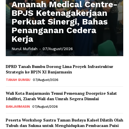
Amanah Medical Centre-
BPJS Ketenagakerjaan
Perkuat Sinergi, Bahas
Penanganan Cedera
Kerja
Nurul Mufidah
-
07/August/2026
DPRD Tanah Bumbu Dorong Lima Proyek Infrastruktur
Strategis ke BPJN XI Banjarmasin
TANAH BUMBU
07/August/2026
Wali Kota Banjarmasin Temui Pemenang Doorprize Salat
Idulfitri, Ziarah Wali dan Umrah Segera Dimulai
BANJARMASIN
07/August/2026
Peserta Workshop Sastra Taman Budaya Kalsel Dilatih Olah
Tubuh dan Sukma untuk Menghidupkan Pembacaan Puisi