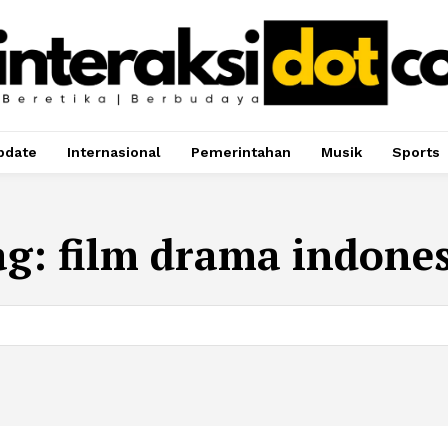
pdate
Internasional
Pemerintahan
Musik
Sports
ag:
film drama indones