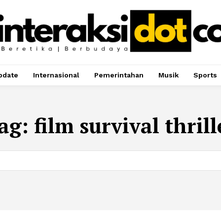
pdate
Internasional
Pemerintahan
Musik
Sports
ag:
film survival thrill