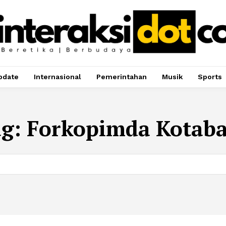
pdate
Internasional
Pemerintahan
Musik
Sports
ag:
Forkopimda Kotab