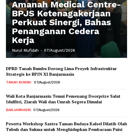
Amanah Medical Centre-
BPJS Ketenagakerjaan
Perkuat Sinergi, Bahas
Penanganan Cedera
Kerja
Nurul Mufidah
-
07/August/2026
DPRD Tanah Bumbu Dorong Lima Proyek Infrastruktur
Strategis ke BPJN XI Banjarmasin
TANAH BUMBU
07/August/2026
Wali Kota Banjarmasin Temui Pemenang Doorprize Salat
Idulfitri, Ziarah Wali dan Umrah Segera Dimulai
BANJARMASIN
07/August/2026
Peserta Workshop Sastra Taman Budaya Kalsel Dilatih Olah
Tubuh dan Sukma untuk Menghidupkan Pembacaan Puisi