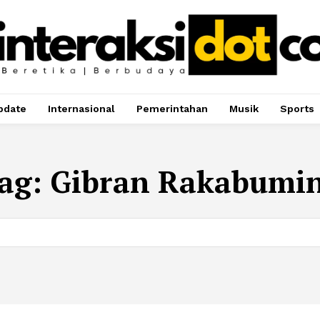
pdate
Internasional
Pemerintahan
Musik
Sports
ag:
Gibran Rakabumi