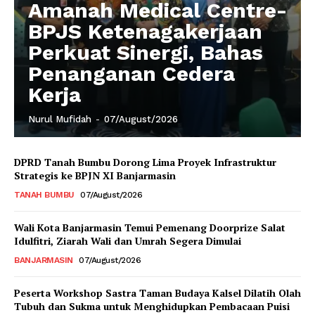
Amanah Medical Centre-
BPJS Ketenagakerjaan
Perkuat Sinergi, Bahas
Penanganan Cedera
Kerja
Nurul Mufidah
-
07/August/2026
DPRD Tanah Bumbu Dorong Lima Proyek Infrastruktur
Strategis ke BPJN XI Banjarmasin
TANAH BUMBU
07/August/2026
Wali Kota Banjarmasin Temui Pemenang Doorprize Salat
Idulfitri, Ziarah Wali dan Umrah Segera Dimulai
BANJARMASIN
07/August/2026
Peserta Workshop Sastra Taman Budaya Kalsel Dilatih Olah
Tubuh dan Sukma untuk Menghidupkan Pembacaan Puisi