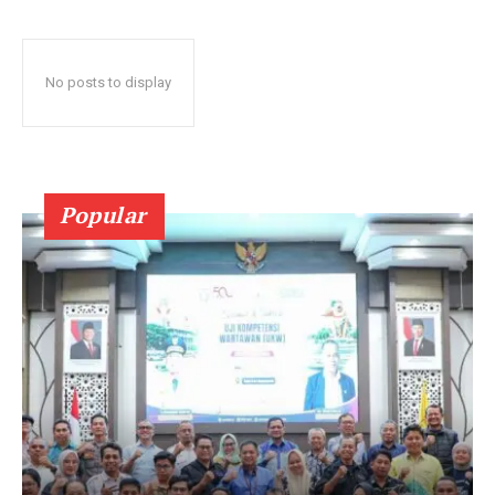
No posts to display
Popular