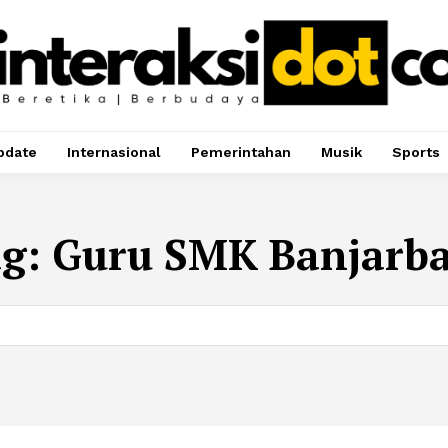
pdate
Internasional
Pemerintahan
Musik
Sports
ag:
Guru SMK Banjarb