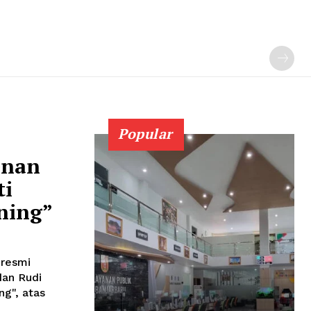
Popular
enan
ti
ning”
 resmi
dan Rudi
ng", atas