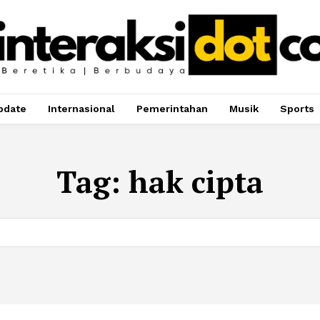
pdate
Internasional
Pemerintahan
Musik
Sports
Tag:
hak cipta