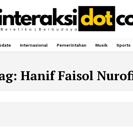
pdate
Internasional
Pemerintahan
Musik
Sports
ag:
Hanif Faisol Nurof