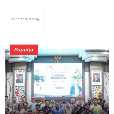
No posts to display
Popular