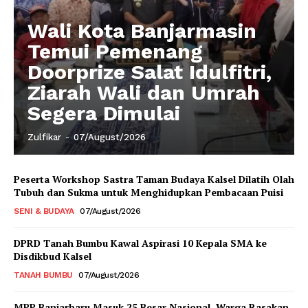
Wali Kota Banjarmasin
Temui Pemenang
Doorprize Salat Idulfitri,
Ziarah Wali dan Umrah
Segera Dimulai
Zulfikar
-
07/August/2026
Peserta Workshop Sastra Taman Budaya Kalsel Dilatih Olah
Tubuh dan Sukma untuk Menghidupkan Pembacaan Puisi
SENI & BUDAYA
07/August/2026
DPRD Tanah Bumbu Kawal Aspirasi 10 Kepala SMA ke
Disdikbud Kalsel
TANAH BUMBU
07/August/2026
MPP Banjarbaru Masuk 25 Besar Nasional, Warga Rasakan