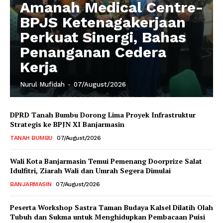
Amanah Medical Centre-
BPJS Ketenagakerjaan
Perkuat Sinergi, Bahas
Penanganan Cedera
Kerja
Nurul Mufidah
-
07/August/2026
DPRD Tanah Bumbu Dorong Lima Proyek Infrastruktur
Strategis ke BPJN XI Banjarmasin
TANAH BUMBU
07/August/2026
Wali Kota Banjarmasin Temui Pemenang Doorprize Salat
Idulfitri, Ziarah Wali dan Umrah Segera Dimulai
BANJARMASIN
07/August/2026
Peserta Workshop Sastra Taman Budaya Kalsel Dilatih Olah
Tubuh dan Sukma untuk Menghidupkan Pembacaan Puisi