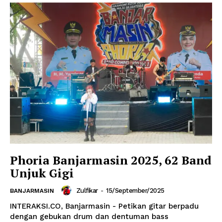
Phoria Banjarmasin 2025, 62 Band
Unjuk Gigi
Zulfikar
-
15/September/2025
BANJARMASIN
INTERAKSI.CO, Banjarmasin - Petikan gitar berpadu
dengan gebukan drum dan dentuman bass