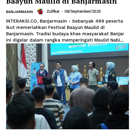
Baayun Maulid di Banjarmasin
Zulfikar
-
08/September/2025
BANJARMASIN
INTERAKSI.CO, Banjarmasin - Sebanyak 499 peserta
ikut memeriahkan Festival Baayun Maulid di
Banjarmasin. Tradisi budaya khas masyarakat Banjar
ini digelar dalam rangka memperingati Maulid Nabi...