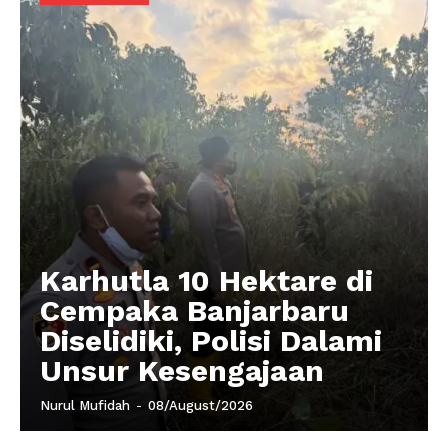
Karhutla 10 Hektare di
Cempaka Banjarbaru
Diselidiki, Polisi Dalami
Unsur Kesengajaan
Nurul Mufidah
-
08/August/2026