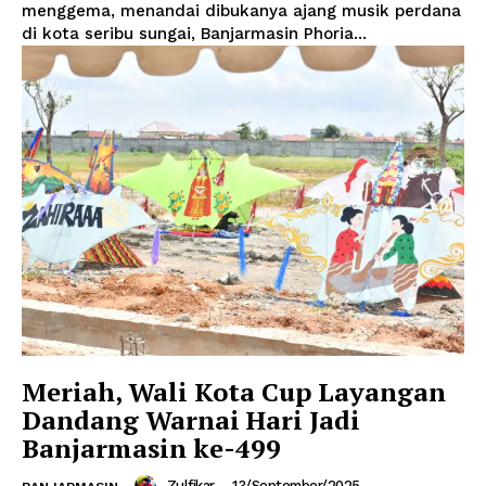
menggema, menandai dibukanya ajang musik perdana
di kota seribu sungai, Banjarmasin Phoria...
Meriah, Wali Kota Cup Layangan
Dandang Warnai Hari Jadi
Banjarmasin ke-499
Zulfikar
-
13/September/2025