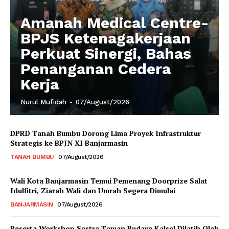
Amanah Medical Centre-
BPJS Ketenagakerjaan
Perkuat Sinergi, Bahas
Penanganan Cedera
Kerja
Nurul Mufidah
-
07/August/2026
DPRD Tanah Bumbu Dorong Lima Proyek Infrastruktur
Strategis ke BPJN XI Banjarmasin
TANAH BUMBU
07/August/2026
Wali Kota Banjarmasin Temui Pemenang Doorprize Salat
Idulfitri, Ziarah Wali dan Umrah Segera Dimulai
BANJARMASIN
07/August/2026
Peserta Workshop Sastra Taman Budaya Kalsel Dilatih Olah