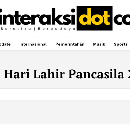
pdate
Internasional
Pemerintahan
Musik
Sports
:
Hari Lahir Pancasila