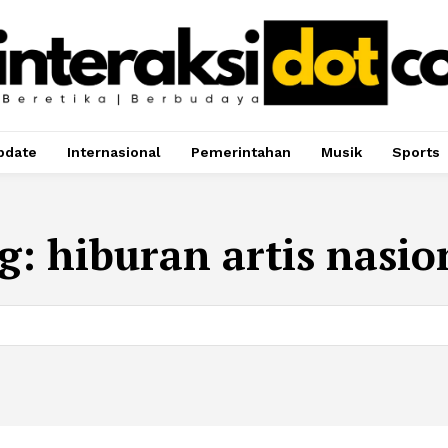
pdate
Internasional
Pemerintahan
Musik
Sports
g:
hiburan artis nasio