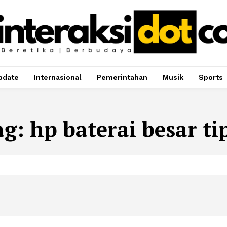
pdate
Internasional
Pemerintahan
Musik
Sports
ag:
hp baterai besar ti