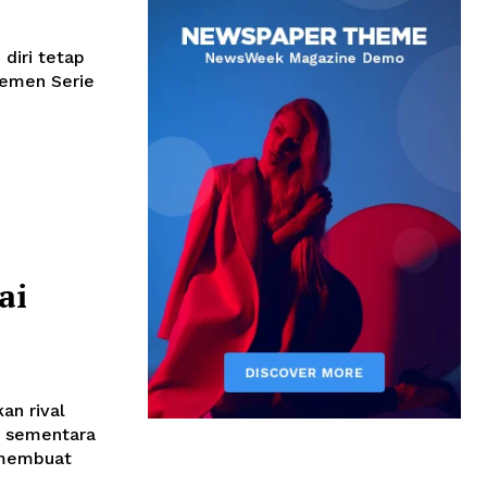
diri tetap
semen Serie
ai
an rival
n sementara
 membuat