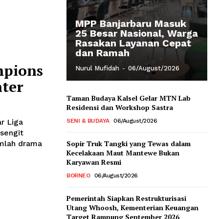
MPP Banjarbaru Masuk
25 Besar Nasional, Warga
Rasakan Layanan Cepat
dan Ramah
mpions
Nurul Mufidah
-
06/August/2026
nter
Taman Budaya Kalsel Gelar MTN Lab
Residensi dan Workshop Sastra
r Liga
SENI & BUDAYA
06/August/2026
sengit
umlah drama
Sopir Truk Tangki yang Tewas dalam
Kecelakaan Maut Mantewe Bukan
Karyawan Resmi
BORNEO
06/August/2026
Pemerintah Siapkan Restrukturisasi
Utang Whoosh, Kementerian Keuangan
Target Rampung September 2026