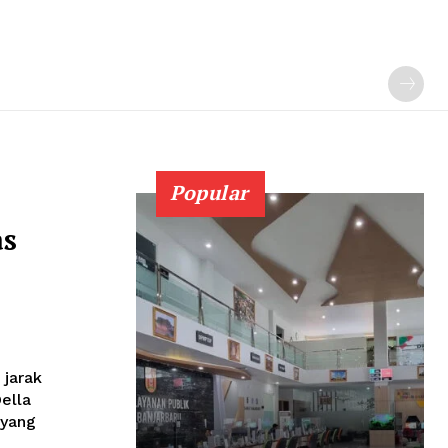
Popular
as
jarak
ella
 yang