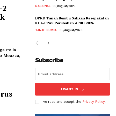
-2
NASIONAL
06/August/2026
ak
DPRD Tanah Bumbu Sahkan Kesepakatan
KUA-PPAS Perubahan APBD 2026
TANAH BUMBU
05/August/2026
a Italia
pe Meazza,
Subscribe
I WANT IN
erus
I've read and accept the
Privacy Policy
.