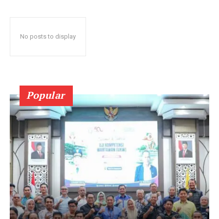
No posts to display
Popular