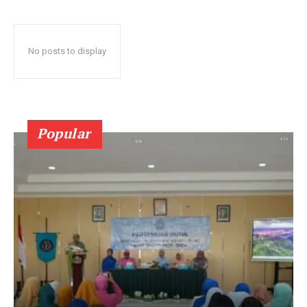
No posts to display
Popular