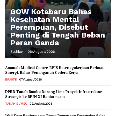
GOW Kotabaru Bahas
Kesehatan Mental
Perempuan, Disebut
Penting di Tengah Beban
Peran Ganda
Zulfikar
-
08/August/2026
Amanah Medical Centre-BPJS Ketenagakerjaan Perkuat
Sinergi, Bahas Penanganan Cedera Kerja
BPJSTK
07/August/2026
DPRD Tanah Bumbu Dorong Lima Proyek Infrastruktur
Strategis ke BPJN XI Banjarmasin
TANAH BUMBU
07/August/2026
Wali Kota Banjarmasin Temui Pemenang Doorprize Salat