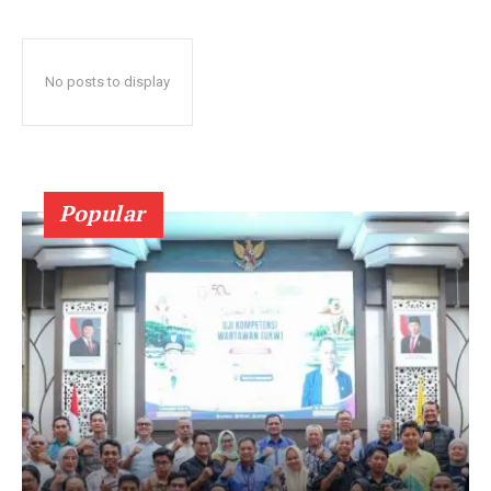
No posts to display
Popular