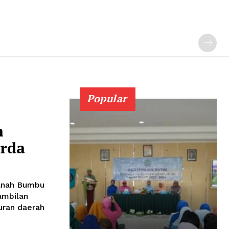
Popular
h
erda
anah Bumbu
ambilan
uran daerah