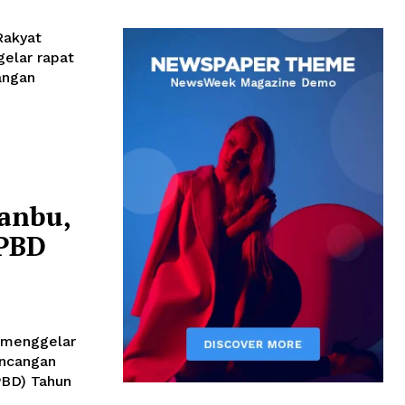
Rakyat
elar rapat
angan
anbu,
APBD
 menggelar
ancangan
PBD) Tahun