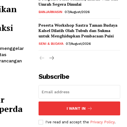
Umrah Segera Dimulai
ikan
BANJARMASIN
07/August/2026
ksi
Peserta Workshop Sastra Taman Budaya
Kalsel Dilatih Olah Tubuh dan Sukma
untuk Menghidupkan Pembacaan Puisi
SENI & BUDAYA
07/August/2026
 menggelar
tas
rancangan
Subscribe
r
aperda
I WANT IN
I've read and accept the
Privacy Policy
.