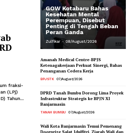
GOW Kotabaru Bahas
Kesehatan Mental
Perempuan, Disebut
Penting di Tengah Beban
Peran Ganda
wab
Zulfikar
-
08/August/2026
PRD
Amanah Medical Centre-BPJS
Ketenagakerjaan Perkuat Sinergi, Bahas
Penanganan Cedera Kerja
BPJSTK
07/August/2026
m fraksi-
an (LPj)
DPRD Tanah Bumbu Dorong Lima Proyek
) Tahun...
Infrastruktur Strategis ke BPJN XI
Banjarmasin
TANAH BUMBU
07/August/2026
Wali Kota Banjarmasin Temui Pemenang
Doorprize Salat Idulfitri, Ziarah Wali dan