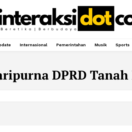
pdate
Internasional
Pemerintahan
Musik
Sports
aripurna DPRD Tanah