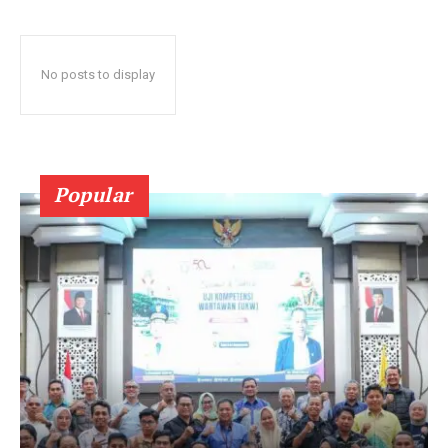
No posts to display
Popular