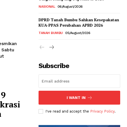
NASIONAL
06/August/2026
DPRD Tanah Bumbu Sahkan Kesepakatan
KUA-PPAS Perubahan APBD 2026
TANAH BUMBU
05/August/2026
resmikan
 Sabtu
ut
Subscribe
19
I WANT IN
krasi
n
I've read and accept the
Privacy Policy
.