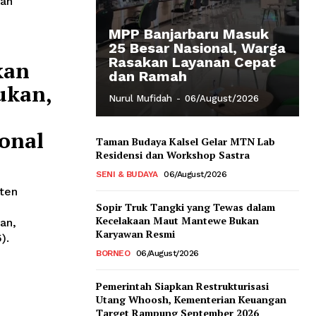
dan
MPP Banjarbaru Masuk
25 Besar Nasional, Warga
Rasakan Layanan Cepat
kan
dan Ramah
ukan,
Nurul Mufidah
-
06/August/2026
ional
Taman Budaya Kalsel Gelar MTN Lab
Residensi dan Workshop Sastra
SENI & BUDAYA
06/August/2026
ten
Sopir Truk Tangki yang Tewas dalam
Kecelakaan Maut Mantewe Bukan
an,
Karyawan Resmi
).
BORNEO
06/August/2026
Pemerintah Siapkan Restrukturisasi
Utang Whoosh, Kementerian Keuangan
Target Rampung September 2026