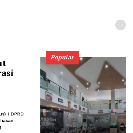
Popular
ut
asi
sus) I DPRD
ahasan
g