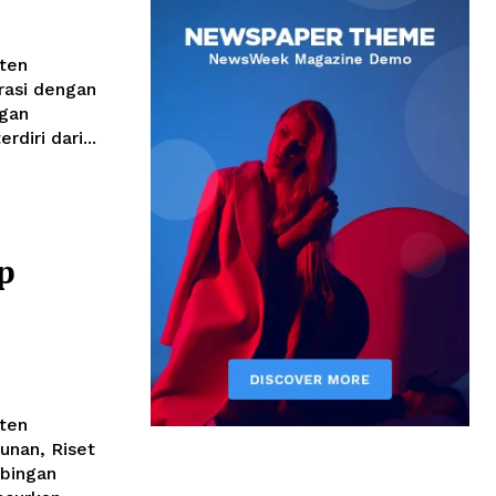
ten
rasi dengan
ngan
diri dari...
p
ten
unan, Riset
mbingan