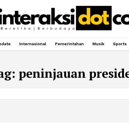
pdate
Internasional
Pemerintahan
Musik
Sports
ag:
peninjauan presid