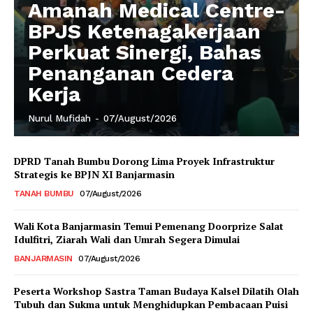
Amanah Medical Centre-
BPJS Ketenagakerjaan
Perkuat Sinergi, Bahas
Penanganan Cedera
Kerja
Nurul Mufidah
-
07/August/2026
DPRD Tanah Bumbu Dorong Lima Proyek Infrastruktur
Strategis ke BPJN XI Banjarmasin
TANAH BUMBU
07/August/2026
Wali Kota Banjarmasin Temui Pemenang Doorprize Salat
Idulfitri, Ziarah Wali dan Umrah Segera Dimulai
BANJARMASIN
07/August/2026
Peserta Workshop Sastra Taman Budaya Kalsel Dilatih Olah
Tubuh dan Sukma untuk Menghidupkan Pembacaan Puisi