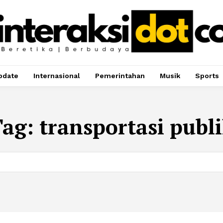
pdate
Internasional
Pemerintahan
Musik
Sports
Tag:
transportasi publ