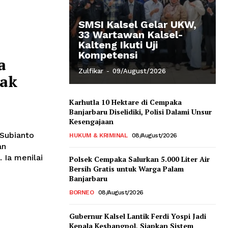
SMSI Kalsel Gelar UKW,
33 Wartawan Kalsel-
Kalteng Ikuti Uji
Kompetensi
a
Zulfikar
-
09/August/2026
Tak
Karhutla 10 Hektare di Cempaka
Banjarbaru Diselidiki, Polisi Dalami Unsur
Kesengajaan
 Subianto
HUKUM & KRIMINAL
08/August/2026
an
. Ia menilai
Polsek Cempaka Salurkan 5.000 Liter Air
Bersih Gratis untuk Warga Palam
Banjarbaru
BORNEO
08/August/2026
Gubernur Kalsel Lantik Ferdi Yospi Jadi
Kepala Kesbangpol, Siapkan Sistem