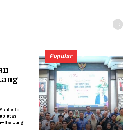
Popular
an
tang
 Subianto
ab atas
ta–Bandung