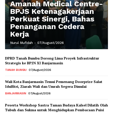
Amanah Medical Centre-
BPJS Ketenagakerjaan
Perkuat Sinergi, Bahas
Penanganan Cedera
Kerja
Nurul Mufidah
-
07/August/2026
DPRD Tanah Bumbu Dorong Lima Proyek Infrastruktur
Strategis ke BPJN XI Banjarmasin
TANAH BUMBU
07/August/2026
Wali Kota Banjarmasin Temui Pemenang Doorprize Salat
Idulfitri, Ziarah Wali dan Umrah Segera Dimulai
BANJARMASIN
07/August/2026
Peserta Workshop Sastra Taman Budaya Kalsel Dilatih Olah
Tubuh dan Sukma untuk Menghidupkan Pembacaan Puisi