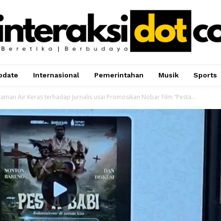
pdate
Internasional
Pemerintahan
Musik
Sports
aman Air Keras terhadap Jurnalis usai Promosikan Nobar Film “Pesta...