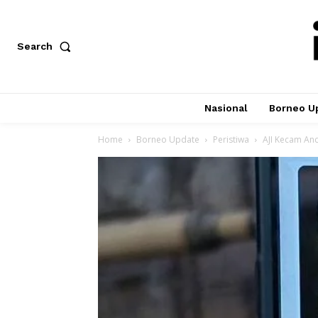
Search
Nasional
Borneo U
Home
Borneo Update
Peristiwa
AJI Kecam Anc