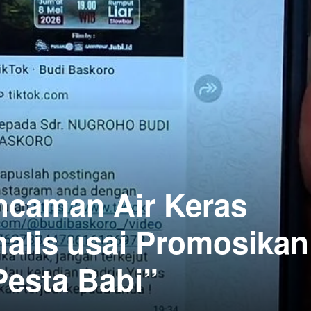
ncaman Air Keras
nalis usai Promosikan
Pesta Babi”