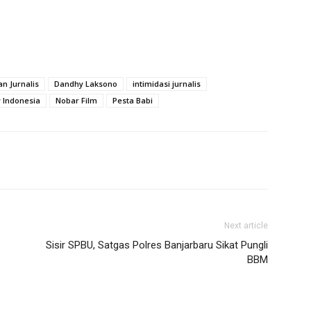
n Jurnalis
Dandhy Laksono
intimidasi jurnalis
Indonesia
Nobar Film
Pesta Babi
Next article
Sisir SPBU, Satgas Polres Banjarbaru Sikat Pungli
BBM