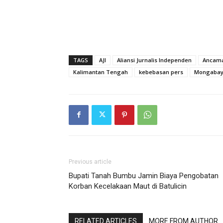
TAGS
AJI
Aliansi Jurnalis Independen
Ancama
Kalimantan Tengah
kebebasan pers
Mongabay 
Previous article
Bupati Tanah Bumbu Jamin Biaya Pengobatan
Korban Kecelakaan Maut di Batulicin
RELATED ARTICLES
MORE FROM AUTHOR