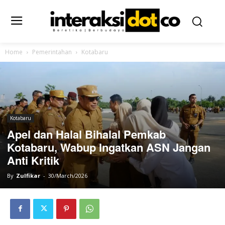
Home
Pemerintahan
Kotabaru
Kotabaru
Apel dan Halal Bihalal Pemkab
Kotabaru, Wabup Ingatkan ASN Jangan
Anti Kritik
By
Zulfikar
-
30/March/2026