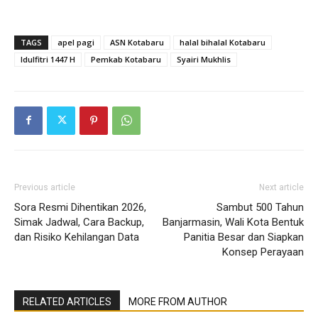
TAGS
apel pagi
ASN Kotabaru
halal bihalal Kotabaru
Idulfitri 1447 H
Pemkab Kotabaru
Syairi Mukhlis
Previous article
Next article
Sora Resmi Dihentikan 2026,
Sambut 500 Tahun
Simak Jadwal, Cara Backup,
Banjarmasin, Wali Kota Bentuk
dan Risiko Kehilangan Data
Panitia Besar dan Siapkan
Konsep Perayaan
RELATED ARTICLES
MORE FROM AUTHOR