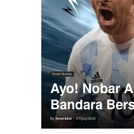
Tanah Bumbu
Ayo! Nobar Ar
Bandara Bers
By
Interaksi
-
07/July/2026