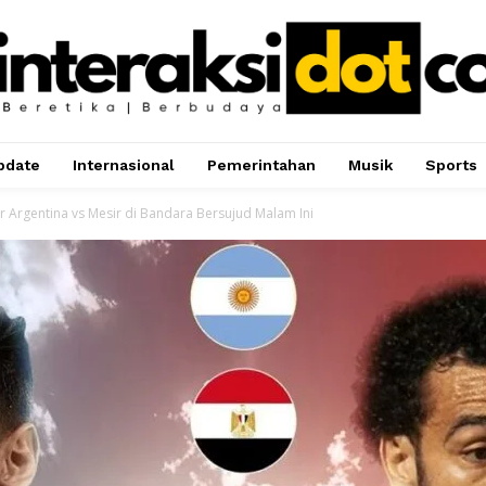
pdate
Internasional
Pemerintahan
Musik
Sports
 Argentina vs Mesir di Bandara Bersujud Malam Ini