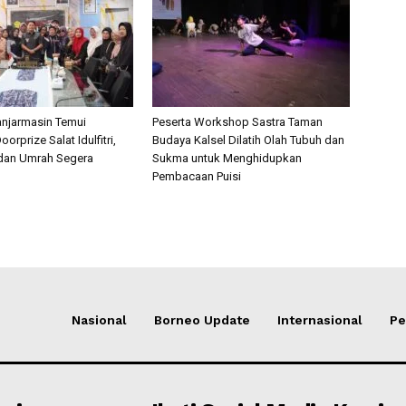
anjarmasin Temui
Peserta Workshop Sastra Taman
rprize Salat Idulfitri,
Budaya Kalsel Dilatih Olah Tubuh dan
 dan Umrah Segera
Sukma untuk Menghidupkan
Pembacaan Puisi
Nasional
Borneo Update
Internasional
Pe