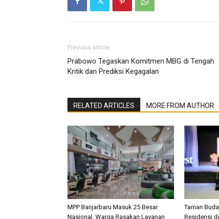
Previous article
Prabowo Tegaskan Komitmen MBG di Tengah
Kritik dan Prediksi Kegagalan
RELATED ARTICLES
MORE FROM AUTHOR
MPP Banjarbaru Masuk 25 Besar
Taman Buday
Nasional, Warga Rasakan Layanan
Residensi d