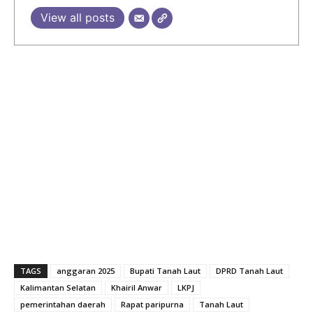
View all posts
TAGS
anggaran 2025
Bupati Tanah Laut
DPRD Tanah Laut
Kalimantan Selatan
Khairil Anwar
LKPJ
pemerintahan daerah
Rapat paripurna
Tanah Laut