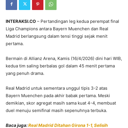
INTERAKSI.CO
– Pertandingan leg kedua perempat final
Liga Champions antara Bayern Muenchen dan Real
Madrid berlangsung dalam tensi tinggi sejak menit
pertama.
Bermain di Allianz Arena, Kamis (16/4/2026) dini hari WIB,
kedua tim saling berbalas gol dalam 45 menit pertama
yang penuh drama.
Real Madrid untuk sementara unggul tipis 3-2 atas
Bayern Muenchen pada akhir babak pertama. Meski
demikian, skor agregat masih sama kuat 4-4, membuat
duel menuju semifinal masih sepenuhnya terbuka.
Baca juga:
Real Madrid Ditahan Girona 1-1, Selisih