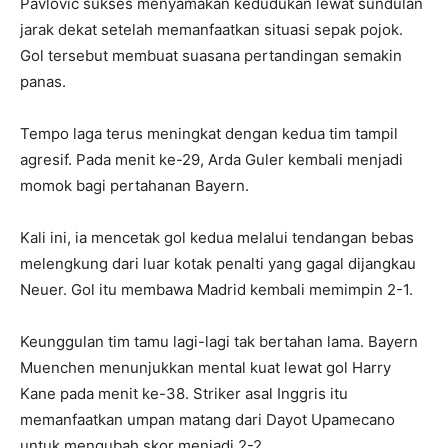
Pavlovic sukses menyamakan kedudukan lewat sundulan
jarak dekat setelah memanfaatkan situasi sepak pojok.
Gol tersebut membuat suasana pertandingan semakin
panas.
Tempo laga terus meningkat dengan kedua tim tampil
agresif. Pada menit ke-29, Arda Guler kembali menjadi
momok bagi pertahanan Bayern.
Kali ini, ia mencetak gol kedua melalui tendangan bebas
melengkung dari luar kotak penalti yang gagal dijangkau
Neuer. Gol itu membawa Madrid kembali memimpin 2-1.
Keunggulan tim tamu lagi-lagi tak bertahan lama. Bayern
Muenchen menunjukkan mental kuat lewat gol Harry
Kane pada menit ke-38. Striker asal Inggris itu
memanfaatkan umpan matang dari Dayot Upamecano
untuk mengubah skor menjadi 2-2.