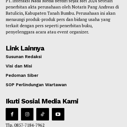
PT. Interaksi Nada Media berdiri sejak Mei 2024 setelah
penerbitan akta perusahaan oleh Notaris Pang Andreas di
Batulicin, Kabupaten Tanah Bumbu. Perusahaan ini akan
menaungi produk-produk pers dan bidang usaha yang
terkait dengan pers seperti penerbitan buku,
penyelenggara acara atau event organizer.
Link Lainnya
Susunan Redaksi
Visi dan Misi
Pedoman Siber
SOP Perlindungan Wartawan
Ikuti Sosial Media Kami
Tlp. 0857-7184-7962