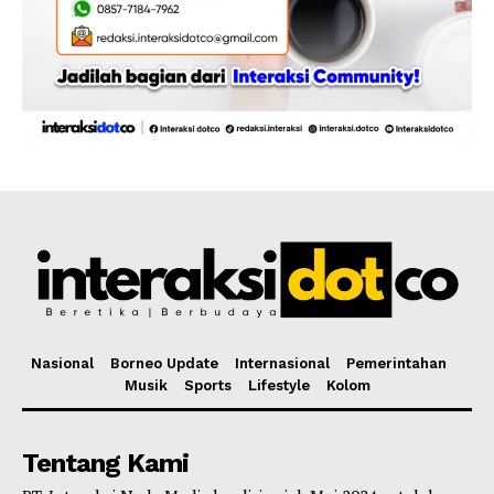
Nasional
Borneo Update
Internasional
Pemerintahan
Musik
Sports
Lifestyle
Kolom
Tentang Kami