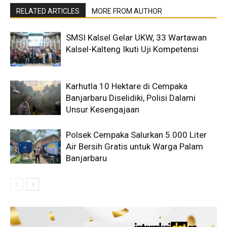
RELATED ARTICLES
MORE FROM AUTHOR
SMSI Kalsel Gelar UKW, 33 Wartawan
Kalsel-Kalteng Ikuti Uji Kompetensi
Karhutla 10 Hektare di Cempaka
Banjarbaru Diselidiki, Polisi Dalami
Unsur Kesengajaan
Polsek Cempaka Salurkan 5.000 Liter
Air Bersih Gratis untuk Warga Palam
Banjarbaru