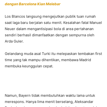
dengan Barcelona Kian Melebar
Los Blancos langsung mengejutkan publik tuan rumah
saat laga baru berjalan satu menit. Kesalahan fatal Manuel
Neuer dalam mengantisipasi bola di area pertahanan
sendiri berhasil dimanfaatkan dengan sempurna oleh
Arda Guler.
Gelandang muda asal Turki itu melepaskan tembakan first
time yang tak mampu dihentikan, membawa Madrid
membuka keunggulan cepat.
Namun, Bayern tidak membutuhkan waktu lama untuk
merespons. Hanya lima menit berselang, Aleksandar