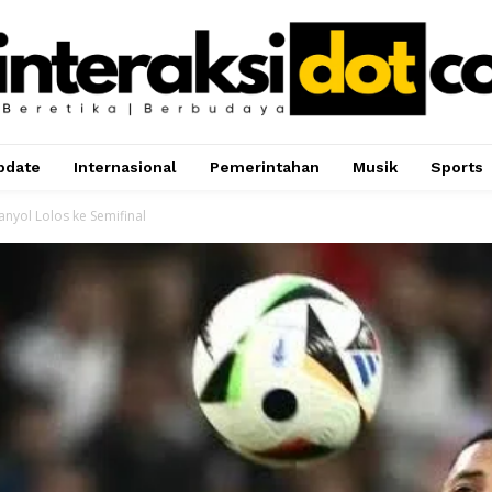
pdate
Internasional
Pemerintahan
Musik
Sports
anyol Lolos ke Semifinal