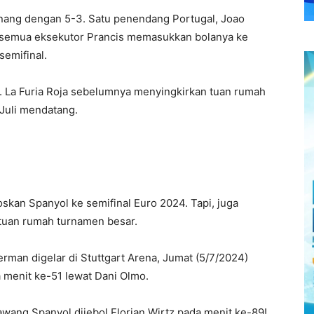
menang dengan 5-3. Satu penendang Portugal, Joao
a semua eksekutor Prancis memasukkan bolanya ke
semifinal.
l. La Furia Roja sebelumnya menyingkirkan tuan rumah
 Juli mendatang.
kan Spanyol ke semifinal Euro 2024. Tapi, juga
tuan rumah turnamen besar.
rman digelar di Stuttgart Arena, Jumat (5/7/2024)
menit ke-51 lewat Dani Olmo.
wang Spanyol dijebol Florian Wirtz pada menit ke-89!