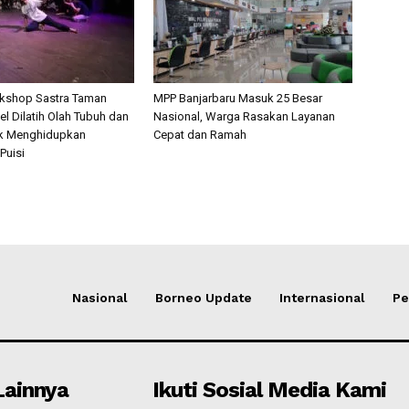
rkshop Sastra Taman
MPP Banjarbaru Masuk 25 Besar
l Dilatih Olah Tubuh dan
Nasional, Warga Rasakan Layanan
k Menghidupkan
Cepat dan Ramah
Puisi
Nasional
Borneo Update
Internasional
Pe
Lainnya
Ikuti Sosial Media Kami