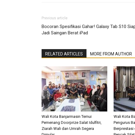
Previous article
Bocoran Spesifikasi Gahar! Galaxy Tab S10 Sia
Jadi Saingan Berat iPad
RELATED ARTICLES
MORE FROM AUTHOR
Wali Kota Banjarmasin Temui
Wali Kota B
Pemenang Doorprize Salat Idulfitri,
Pengurus Bar
Ziarah Wali dan Umrah Segera
Berprestasi
Dimulai
Pencak Silat