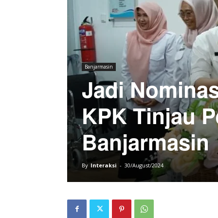
Banjarmasin
Jadi Nominas
KPK Tinjau P
Banjarmasin
By
Interaksi
-
30/August/2024