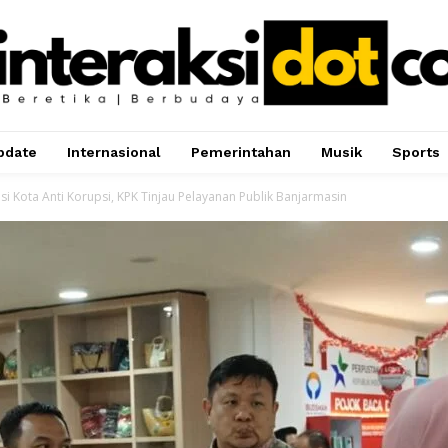
pdate
Internasional
Pemerintahan
Musik
Sports
si Kota Anti Korupsi, KPK Tinjau Pelayanan Publik Banjarmasin