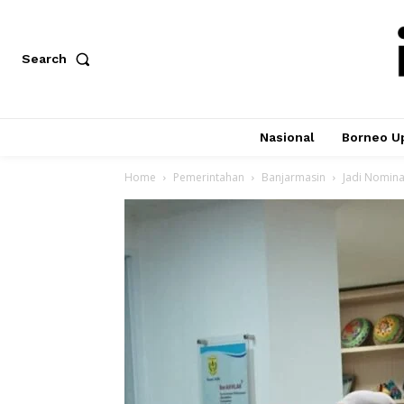
Search
Nasional
Borneo U
Home
Pemerintahan
Banjarmasin
Jadi Nomina