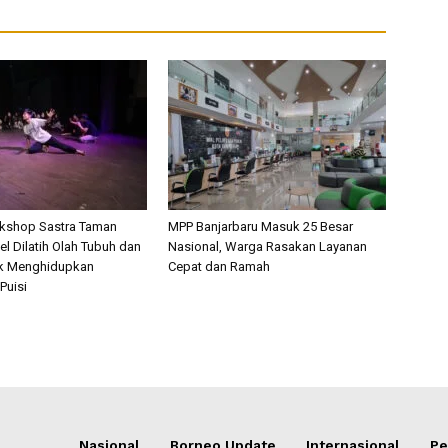
rkshop Sastra Taman
MPP Banjarbaru Masuk 25 Besar
l Dilatih Olah Tubuh dan
Nasional, Warga Rasakan Layanan
k Menghidupkan
Cepat dan Ramah
Puisi
Nasional
Borneo Update
Internasional
Pe