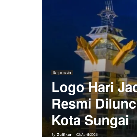
Banjarmasin
Logo Hari Ja
Resmi Dilunc
Kota Sungai
By
Zulfikar
-
02/April/2026