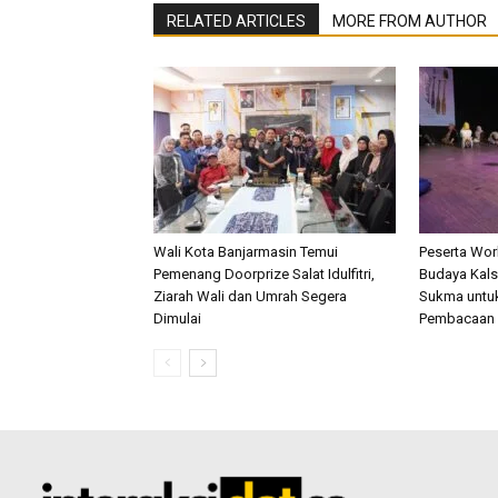
RELATED ARTICLES
MORE FROM AUTHOR
Wali Kota Banjarmasin Temui
Peserta Wo
Pemenang Doorprize Salat Idulfitri,
Budaya Kalse
Ziarah Wali dan Umrah Segera
Sukma untu
Dimulai
Pembacaan 