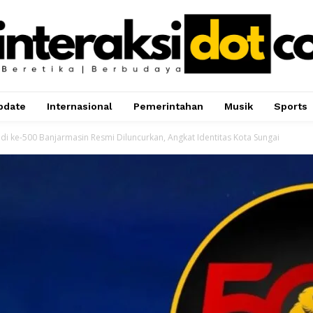
pdate
Internasional
Pemerintahan
Musik
Sports
adi ke-500 Banjarmasin Resmi Diluncurkan, Angkat Identitas Kota Sungai