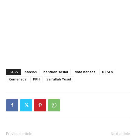
TAGS
bansos
bantuan sosial
data bansos
DTSEN
Kemensos
PKH
Saifullah Yusuf
Previous article
Next article