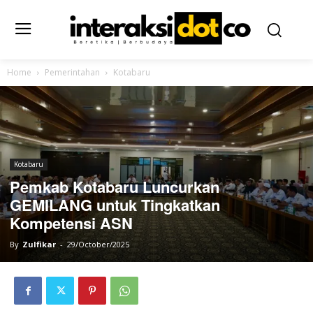
Home
Pemerintahan
Kotabaru
Kotabaru
Pemkab Kotabaru Luncurkan
GEMILANG untuk Tingkatkan
Kompetensi ASN
By
Zulfikar
-
29/October/2025