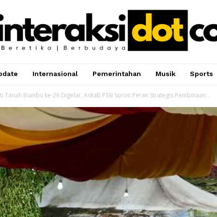
pdate
Internasional
Pemerintahan
Musik
Sports
ti Tanah Bumbu ke-26 Digelar, Askab PSSI Soroti Peran Strategis Pembinaan...