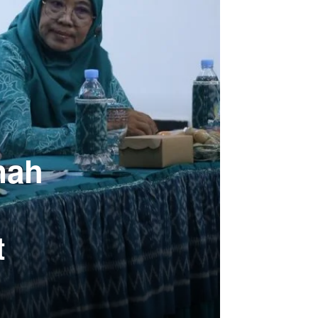
nah
t