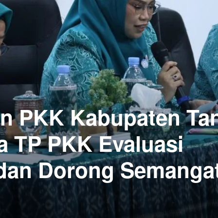
an PKK Kabupaten Ta
a TP PKK Evaluasi
 dan Dorong Semanga