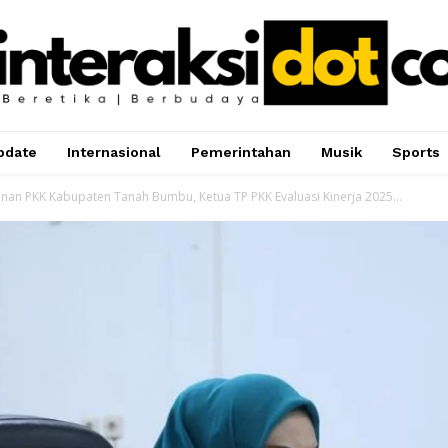
pdate
Internasional
Pemerintahan
Musik
Sports
nan PKK Kabupaten Tanah Bumbu, Ketua TP PKK Evaluasi Kinerja 2025...