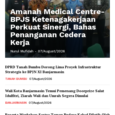
Amanah Medical Centre-
BPJS Ketenagakerjaan
Perkuat Sinergi, Bahas
Penanganan Cedera
Kerja
Nurul Mufidah
-
07/August/2026
DPRD Tanah Bumbu Dorong Lima Proyek Infrastruktur
Strategis ke BPJN XI Banjarmasin
TANAH BUMBU
07/August/2026
Wali Kota Banjarmasin Temui Pemenang Doorprize Salat
Idulfitri, Ziarah Wali dan Umrah Segera Dimulai
BANJARMASIN
07/August/2026
Peserta Workshop Sastra Taman Budaya Kalsel Dilatih Olah