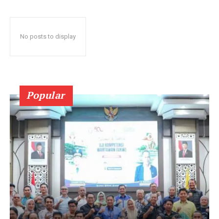
No posts to display
Popular