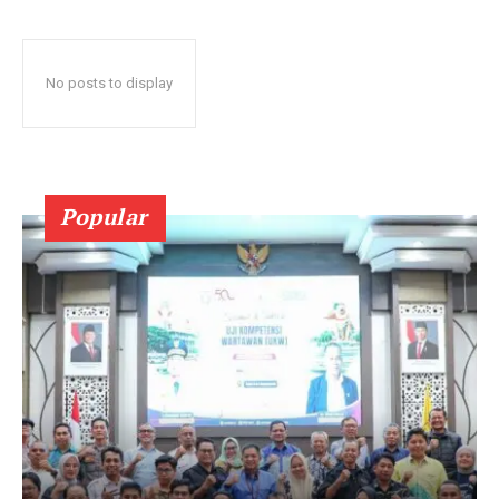
No posts to display
Popular