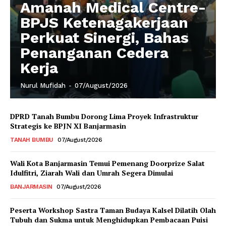
Amanah Medical Centre-
BPJS Ketenagakerjaan
Perkuat Sinergi, Bahas
Penanganan Cedera
Kerja
Nurul Mufidah
-
07/August/2026
DPRD Tanah Bumbu Dorong Lima Proyek Infrastruktur
Strategis ke BPJN XI Banjarmasin
TANAH BUMBU
07/August/2026
Wali Kota Banjarmasin Temui Pemenang Doorprize Salat
Idulfitri, Ziarah Wali dan Umrah Segera Dimulai
BANJARMASIN
07/August/2026
Peserta Workshop Sastra Taman Budaya Kalsel Dilatih Olah
Tubuh dan Sukma untuk Menghidupkan Pembacaan Puisi