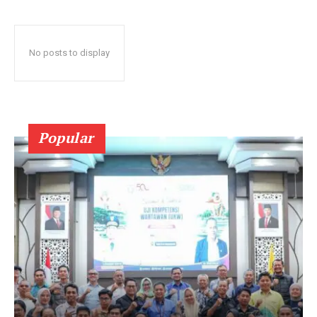
No posts to display
Popular